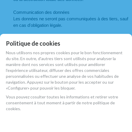
Communication des données
Les données ne seront pas communiquées à des tiers, sauf 
en cas d'obligation légale.
Droits de l'utilisateur
Politique de cookies
Le droit de retirer son consentement à tout moment.
Droit d'accès, de rectification, de portabilité et d'effacement de 
Nous utilisons nos propres cookies pour le bon fonctionnement
vos données et de limiter ou de s'opposer à leur traitement.
du site. En outre, d'autres tiers sont utilisés pour analyser la
manière dont nos services sont utilisés pour améliorer
Droit d'introduire une réclamation auprès de l'autorité de 
l'expérience utilisateur, diffuser des offres commerciales
contrôle (agpd.es) s'il estime que le traitement n'est pas 
personnalisées ou effectuer une analyse de vos habitudes de
conforme à la réglementation en vigueur.
navigation. Appuyez sur le bouton pour les accepter ou sur
Coordonnées pour l'exercice de vos droits
«Configurer» pour pouvoir les bloquer.
Adresse postale :
Vous pouvez cosulter toutes les informations et retirer votre
CELIMARC 2012 S.L.. MARIA LLACER 8, 8 46007 
consentement à tout moment à partir de notre politique de
VALENCIA (VALENCIA).
cookies.
Courriel :
marketing.atelierdecelia@gmail.com