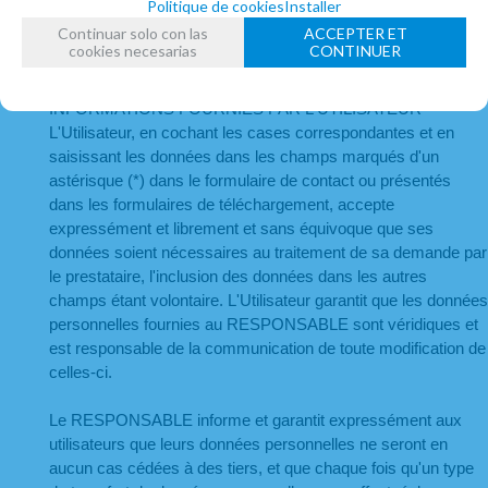
Politique de cookies
Installer
Adresse électronique :
Continuar solo con las
ACCEPTER ET
marketing.atelierdecelia@gmail.com
cookies necesarias
CONTINUER
2. CARACTÈRE OBLIGATOIRE OU FACULTATIF DES 
INFORMATIONS FOURNIES PAR L'UTILISATEUR
L'Utilisateur, en cochant les cases correspondantes et en 
saisissant les données dans les champs marqués d'un 
astérisque (*) dans le formulaire de contact ou présentés 
dans les formulaires de téléchargement, accepte 
expressément et librement et sans équivoque que ses 
données soient nécessaires au traitement de sa demande par 
le prestataire, l'inclusion des données dans les autres 
champs étant volontaire. L'Utilisateur garantit que les données 
personnelles fournies au RESPONSABLE sont véridiques et 
est responsable de la communication de toute modification de 
celles-ci.
Le RESPONSABLE informe et garantit expressément aux 
utilisateurs que leurs données personnelles ne seront en 
aucun cas cédées à des tiers, et que chaque fois qu'un type 