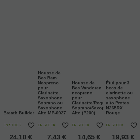
Housse de
Bec Bam
Neopreno
Housse de
Étui pour 3
pour
Bec Vandoren
becs de
Clarinette,
neopreno
clarinette ou
Saxophone
pour
saxophone
Soprano ou
Clarinette/Requinto/Saxophone
alto Protec
Saxophone
Soprano/Saxophone
N265RX
Breath Builder
Alto MP-0027
Alto (P200)
Rouge
EN STOCK
EN STOCK
EN STOCK
EN STOCK
24,10
€
7,43
€
14,65
€
19,93
€