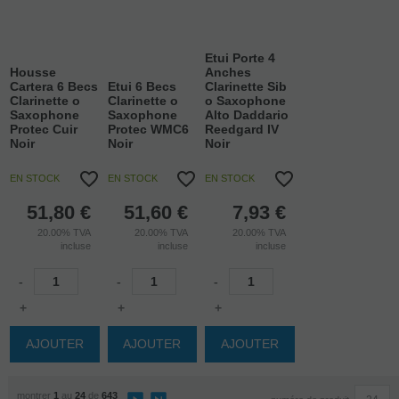
Etui Porte 4
Housse
Anches
Cartera 6 Becs
Etui 6 Becs
Clarinette Sib
Clarinette o
Clarinette o
o Saxophone
Saxophone
Saxophone
Alto Daddario
Protec Cuir
Protec WMC6
Reedgard IV
Noir
Noir
Noir
EN STOCK
EN STOCK
EN STOCK
51,80
€
51,60
€
7,93
€
20.00%
TVA
20.00%
TVA
20.00%
TVA
incluse
incluse
incluse
-
-
-
+
+
+
AJOUTER
AJOUTER
AJOUTER
montrer
1
au
24
de
643