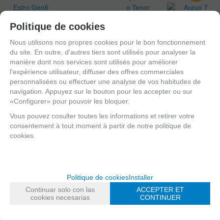
Politique de cookies
Nous utilisons nos propres cookies pour le bon fonctionnement
du site. En outre, d'autres tiers sont utilisés pour analyser la
manière dont nos services sont utilisés pour améliorer
l'expérience utilisateur, diffuser des offres commerciales
personnalisées ou effectuer une analyse de vos habitudes de
navigation. Appuyez sur le bouton pour les accepter ou sur
«Configurer» pour pouvoir les bloquer.
Ligature pour
Couvre bec
Clarinette Sib
Clarinette Mib
Vous pouvez cosulter toutes les informations et retirer votre
ou Saxophone
Ligature
ou Sib ou
consentement à tout moment à partir de notre politique de
Alto
Clarinette Sib
Saxophone
cookies.
Silverstein
Silverstein
Alto o Tenor
Estro Gen6
Hexa Gen5
Silverstein
Aurus 7
Gold Medium
Rose Gold
Omnicap Noir
Entraîneur de
07
Medium 07
OMC02B
diaphragme
Politique de cookies
Installer
EN STOCK
EN STOCK
EN STOCK
EN STOCK
Continuar solo con las
ACCEPTER ET
cookies necesarias
CONTINUER
252,89
€
317,36
€
12,89
€
37,59
€
20.00%
TVA
20.00%
TVA
20.00%
TVA
20.00%
TVA
incluse
incluse
incluse
incluse