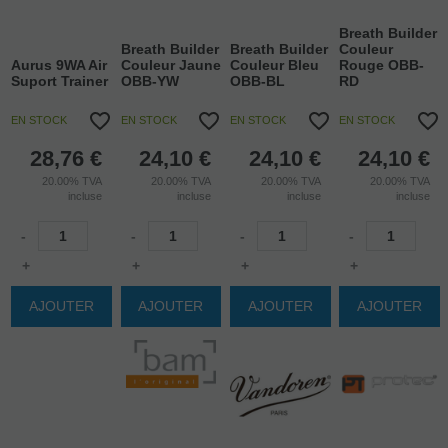
Breath Builder
Breath Builder
Breath Builder
Couleur
Aurus 9WA Air
Couleur Jaune
Couleur Bleu
Rouge OBB-
Suport Trainer
OBB-YW
OBB-BL
RD
EN STOCK
EN STOCK
EN STOCK
EN STOCK
28,76
€
24,10
€
24,10
€
24,10
€
20.00%
TVA
20.00%
TVA
20.00%
TVA
20.00%
TVA
incluse
incluse
incluse
incluse
-
-
-
-
+
+
+
+
AJOUTER
AJOUTER
AJOUTER
AJOUTER