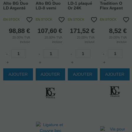
Alto BG Duo
Alto BG Duo
LD-1 plaqué
Tradition O
LD Argenté
LD-0 verni
Or 24K
Flex Argent
EN STOCK
EN STOCK
EN STOCK
EN STOCK
98,88
€
107,60
€
171,52
€
8,52
€
20.00%
TVA
20.00%
TVA
20.00%
TVA
20.00%
TVA
incluse
incluse
incluse
incluse
-
-
-
-
+
+
+
+
AJOUTER
AJOUTER
AJOUTER
AJOUTER