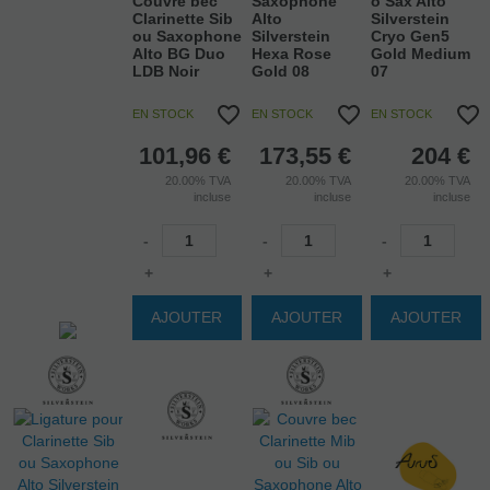
Couvre bec
Saxophone
o Sax Alto
Clarinette Sib
Alto
Silverstein
ou Saxophone
Silverstein
Cryo Gen5
Alto BG Duo
Hexa Rose
Gold Medium
LDB Noir
Gold 08
07
EN STOCK
EN STOCK
EN STOCK
101,96
€
173,55
€
204
€
20.00%
TVA
20.00%
TVA
20.00%
TVA
incluse
incluse
incluse
-
-
-
+
+
+
AJOUTER
AJOUTER
AJOUTER