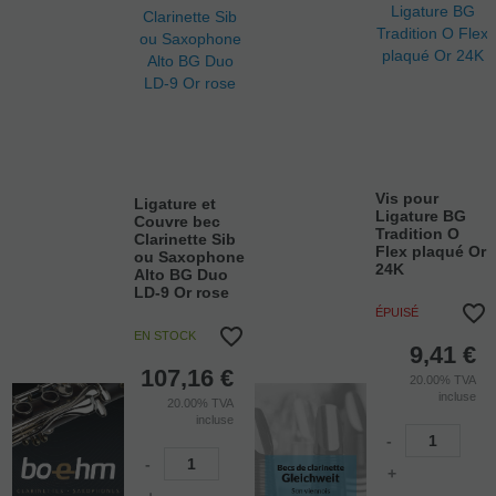
Vis pour
Ligature et
Ligature BG
Couvre bec
Tradition O
Clarinette Sib
Flex plaqué Or
ou Saxophone
24K
Alto BG Duo
LD-9 Or rose
ÉPUISÉ
EN STOCK
9,41
€
107,16
€
20.00%
TVA
incluse
20.00%
TVA
incluse
-
-
+