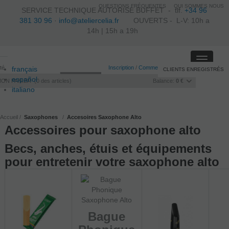
QUESTIONS FRÉQUENTES
QUI SOMMES NOUS
SERVICE TECHNIQUE AUTORISE BUFFET -
tlf.
+34 96
381 30 96
·
info@ateliercelia.fr
OUVERTS - L-V: 10h a
14h | 15h a 19h
Toggle
ité
Inscription
/
Commencer la session
français
CLIENTS ENREGISTRÉS
navigati
español
MON PANIER
0
des articles
Balance:
0 €
italiano
português
Accueil
Saxophones
Accesoires Saxophone Alto
Accessoires pour saxophone alto
Becs, anches, étuis et équipements
pour entretenir votre saxophone alto
Bague