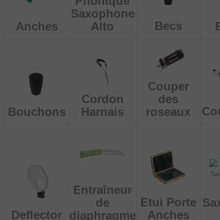
Phonique
Saxophone
Becs
Alto
Anches
Couper
Cordon
des
Co
Bouchons
Harnais
roseaux
Entraîneur
Etui Porte
de
Sa
Deflector
Anches
diaphragme