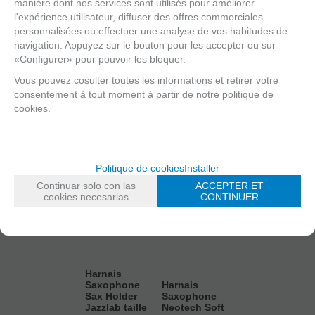
manière dont nos services sont utilisés pour améliorer
AJOUTER
AJOUTER
AJOUTER
AJOUTER
l'expérience utilisateur, diffuser des offres commerciales
personnalisées ou effectuer une analyse de vos habitudes de
navigation. Appuyez sur le bouton pour les accepter ou sur
«Configurer» pour pouvoir les bloquer.
Vous pouvez cosulter toutes les informations et retirer votre
consentement à tout moment à partir de notre politique de
cookies.
Politique de cookies
Installer
Continuar solo con las
ACCEPTER ET
cookies necesarias
CONTINUER
Harnais
Saxophone
Harnais
Sax Holder
Saxophone
Jazzlab taille
Neotech Soft