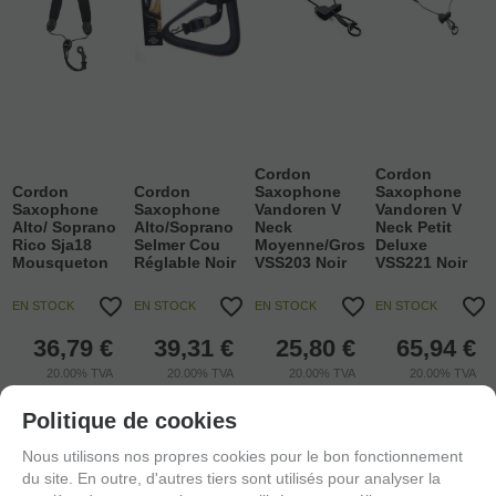
Cordon
Cordon
Cordon
Cordon
Saxophone
Saxophone
Saxophone
Saxophone
Vandoren V
Vandoren V
Alto/ Soprano
Alto/Soprano
Neck
Neck Petit
Rico Sja18
Selmer Cou
Moyenne/Gros
Deluxe
Mousqueton
Réglable Noir
VSS203 Noir
VSS221 Noir
EN STOCK
EN STOCK
EN STOCK
EN STOCK
36,79
€
39,31
€
25,80
€
65,94
€
20.00%
TVA
20.00%
TVA
20.00%
TVA
20.00%
TVA
incluse
incluse
incluse
incluse
Politique de cookies
-
-
-
-
Nous utilisons nos propres cookies pour le bon fonctionnement
+
+
+
+
du site. En outre, d'autres tiers sont utilisés pour analyser la