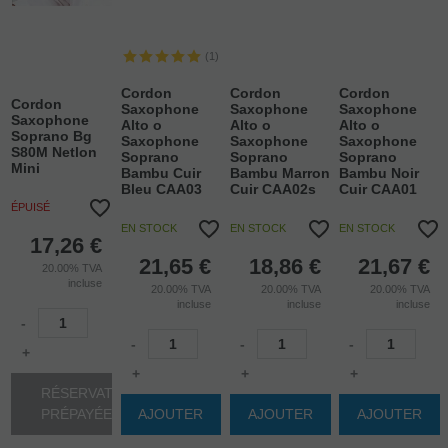
(1)
Cordon
Cordon
Cordon
Cordon
Saxophone
Saxophone
Saxophone
Saxophone
Alto o
Alto o
Alto o
Soprano Bg
Saxophone
Saxophone
Saxophone
S80M Netlon
Soprano
Soprano
Soprano
Mini
Bambu Cuir
Bambu Marron
Bambu Noir
Bleu CAA03
Cuir CAA02s
Cuir CAA01
ÉPUISÉ
EN STOCK
EN STOCK
EN STOCK
17,26
€
21,65
€
18,86
€
21,67
€
20.00%
TVA
incluse
20.00%
TVA
20.00%
TVA
20.00%
TVA
incluse
incluse
incluse
-
-
-
-
+
+
+
+
RÉSERVATION
PRÉPAYÉE
AJOUTER
AJOUTER
AJOUTER