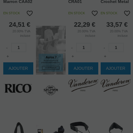
Marron CAA02
CRA01
Crochet Metal
EN STOCK
EN STOCK
EN STOCK
24,51
€
22,29
€
33,57
€
20.00%
TVA
20.00%
TVA
20.00%
TVA
incluse
incluse
incluse
-
-
-
+
+
+
AJOUTER
AJOUTER
AJOUTER