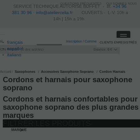
QUESTIONS FRÉQUENTES
QUI SOMMES NOUS
SERVICE TECHNIQUE AUTORISE BUFFET -
tlf.
+34 96
381 30 96
·
info@ateliercelia.fr
OUVERTS - L-V: 10h a
14h | 15h a 19h
Toggle
ité
Inscription
/
Commencer la session
français
CLIENTS ENREGISTRÉS
navigati
español
MON PANIER
0
des articles
Balance:
0 €
italiano
português
Accueil
Saxophones
Accesoires Saxophone Soprano
Cordon Harnais
Cordons et harnais pour saxophone
soprano
Cordons et harnais confortables pour
saxophone soprano des plus grandes
marques
FILTRER LES PRODUITS
MARQUE