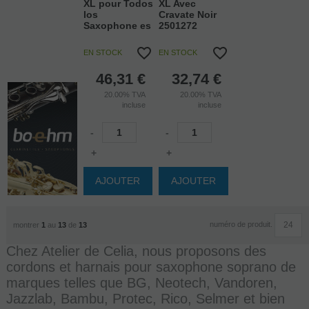
XL pour Todos
XL Avec
los
Cravate Noir
Saxophone es
2501272
EN STOCK
EN STOCK
46,31
€
32,74
€
20.00%
TVA
20.00%
TVA
incluse
incluse
-
-
+
+
AJOUTER
AJOUTER
numéro de produit.
montrer
1
au
13
de
13
Chez Atelier de Celia, nous proposons des
cordons et harnais pour saxophone soprano de
marques telles que BG, Neotech, Vandoren,
Jazzlab, Bambu, Protec, Rico, Selmer et bien