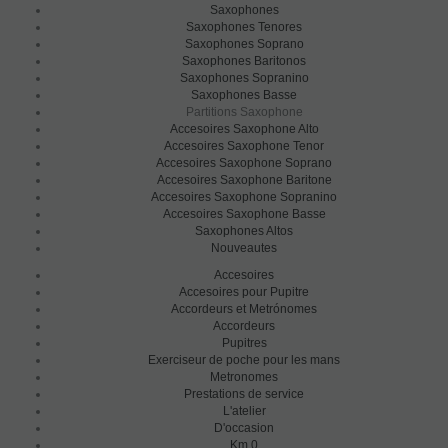
Saxophones
Saxophones Tenores
Saxophones Soprano
Saxophones Baritonos
Saxophones Sopranino
Saxophones Basse
Partitions Saxophone
Accesoires Saxophone Alto
Accesoires Saxophone Tenor
Accesoires Saxophone Soprano
Accesoires Saxophone Baritone
Accesoires Saxophone Sopranino
Accesoires Saxophone Basse
Saxophones Altos
Nouveautes
Accesoires
Accesoires pour Pupitre
Accordeurs et Metrónomes
Accordeurs
Pupitres
Exerciseur de poche pour les mans
Metronomes
Prestations de service
L'atelier
D'occasion
Km 0