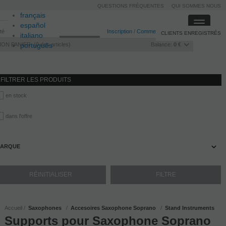
QUESTIONS FRÉQUENTES
QUI SOMMES NOUS
français
Toggle
español
ité
Inscription
/
Commencer la session
CLIENTS ENREGISTRÉS
navigati
italiano
MON PANIER
português
0
des articles
Balance:
0 €
FILTRER LES PRODUITS
en stock
dans l'offre
ARQUE
Accueil
Saxophones
Accesoires Saxophone Soprano
Stand Instruments
Supports pour Saxophone Soprano