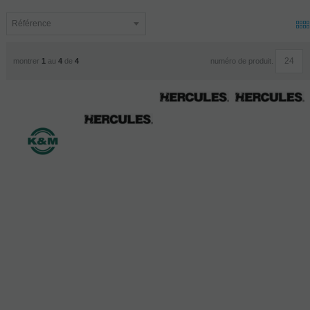
numéro de produit.
montrer
1
au
4
de
4