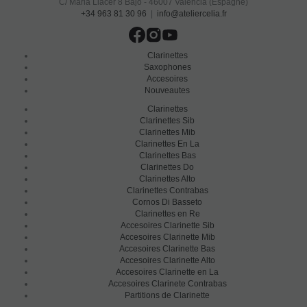
C/ Maria Llacer 8 Bajo - 46007 Valencia (Espagne)
+34 963 81 30 96
|
info@ateliercelia.fr
Clarinettes
Saxophones
Accesoires
Nouveautes
Clarinettes
Clarinettes Sib
Clarinettes Mib
Clarinettes En La
Clarinettes Bas
Clarinettes Do
Clarinettes Alto
Clarinettes Contrabas
Cornos Di Basseto
Clarinettes en Re
Accesoires Clarinette Sib
Accesoires Clarinette Mib
Accesoires Clarinette Bas
Accesoires Clarinette Alto
Accesoires Clarinette en La
Accesoires Clarinete Contrabas
Partitions de Clarinette