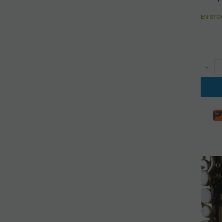
EN STO
-