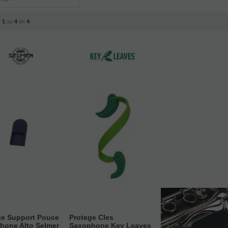
r
1
au
4
de
4
ge Support Pouce
Protege Cles
hone Alto Selmer
Saxophone Key Leaves