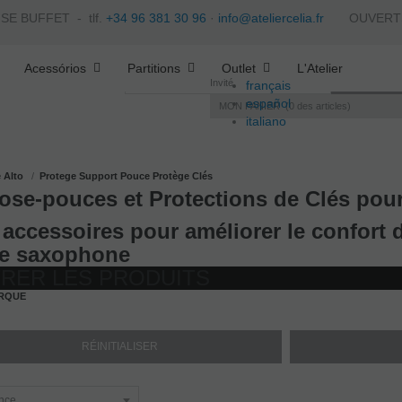
ISE BUFFET -
tlf.
+34 96 381 30 96
·
info@ateliercelia.fr
OUVERTS - 
Acessórios
Partitions
Outlet
L'Atelier
Invité
français
español
MON PANIER
0
des articles
italiano
português
 Alto
Protege Support Pouce Protège Clés
ose-pouces et Protections de Clés po
accessoires pour améliorer le confort d
re saxophone
TRER LES PRODUITS
RQUE