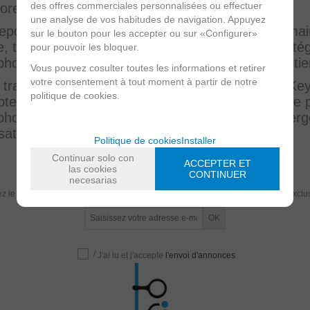
des offres commerciales personnalisées ou effectuer
orer le confort de jeu et protéger l’instrument.
une analyse de vos habitudes de navigation. Appuyez
epose-pouces aident à obtenir une position de main
sur le bouton pour les accepter ou sur «Configurer»
e, tandis que les protège-clés permettent de proté
pour pouvoir les bloquer.
hone pendant l’utilisation, le transport ou l’entretie
Vous pouvez cosulter toutes les informations et retirer
votre consentement à tout moment à partir de notre
 travaillons avec des marques comme Selmer, Ke
politique de cookies.
otec, afin que vous puissiez choisir l’accessoire le
hone alto, en recherchant toujours protection, ergo
isation.
Politique de cookies
Installer
Continuar solo con
ACCEPTER ET
Recevez nos offres exclusives
las cookies
CONTINUER
necesarias
z le premier á recevoir des nouvelles et profitez de réductions et promotions exclu
/
J'ai lu et j'accepte
l'envoi d'annonces