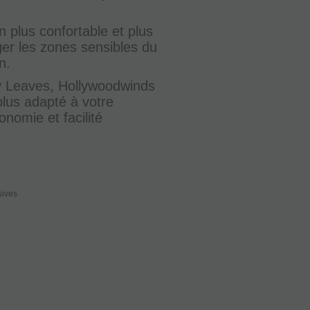
 plus confortable et plus
ger les zones sensibles du
n.
y Leaves, Hollywoodwinds
 plus adapté à votre
nomie et facilité
sives