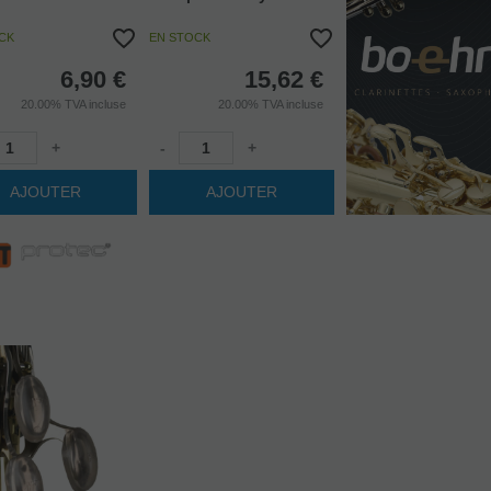
CK
EN STOCK
6,90
€
15,62
€
20.00%
TVA incluse
20.00%
TVA incluse
+
-
+
AJOUTER
AJOUTER