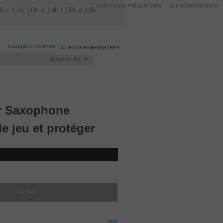
QUESTIONS FRÉQUENTES
QUI SOMMES NOUS
L-V: 10h a 14h | 15h a 19h
Inscription
/
Commencer la session
CLIENTS ENREGISTRÉS
Balance:
0 €
ur Saxophone
e jeu et protéger