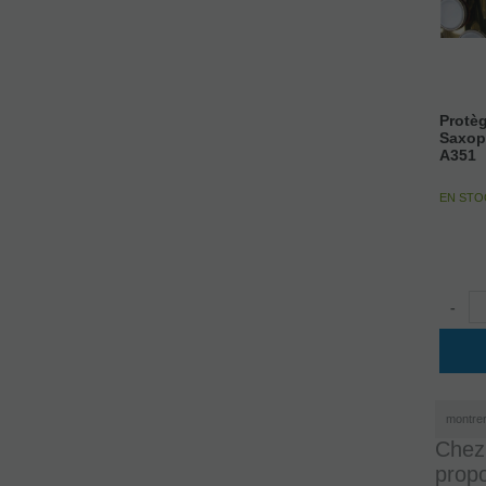
Protè
Saxop
A351
EN STO
-
montre
Chez 
prop