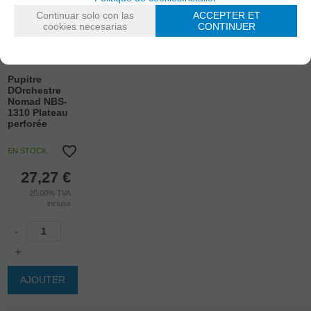
Continuar solo con las
ACCEPTER ET
cookies necesarias
CONTINUER
Pupitre
DOrchestre
Nomad NBS-
1310 Plateau
perforée
EN STOCK
27,27
€
20.00%
TVA
incluse
-
+
AJOUTER