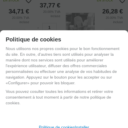
EN STOCK
EN STOCK
37,77
€
34,71
€
26,28
€
20.00%
TVA
incluse
20.00%
TVA
20.00%
TVA
incluse
incluse
-
-
-
+
Politique de cookies
+
+
RÉSERVATION
Nous utilisons nos propres cookies pour le bon fonctionnement
AJOUTER
PRÉPAYÉE
AJOUTER
du site. En outre, d'autres tiers sont utilisés pour analyser la
manière dont nos services sont utilisés pour améliorer
l'expérience utilisateur, diffuser des offres commerciales
personnalisées ou effectuer une analyse de vos habitudes de
navigation. Appuyez sur le bouton pour les accepter ou sur
«Configurer» pour pouvoir les bloquer.
Vous pouvez cosulter toutes les informations et retirer votre
consentement à tout moment à partir de notre politique de
cookies.
Politique de cookies
Installer