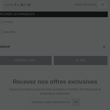
numéro de produit.
montrer
1
au
11
de
11
FILTRER LES PRODUITS
en stock
dans l'offre
ARQUE
Recevez nos offres exclusives
Soyez le premier á recevoir des nouvelles et profitez de réductions et
promotions exclusives