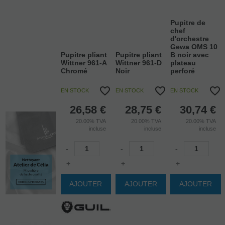
Pupitre de
chef
d'orchestre
Gewa OMS 10
Pupitre pliant
Pupitre pliant
B noir avec
Wittner 961-A
Wittner 961-D
plateau
Chromé
Noir
perforé
EN STOCK
EN STOCK
EN STOCK
26,58
€
28,75
€
30,74
€
20.00%
TVA
20.00%
TVA
20.00%
TVA
incluse
incluse
incluse
-
-
-
+
+
+
AJOUTER
AJOUTER
AJOUTER