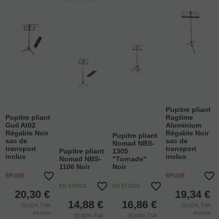
Pupitre pliant
Pupitre pliant
Ragtime
Guil At02
Aluminium
Régable Noir
Régable Noir
Pupitre pliant
sac de
sac de
Nomad NBS-
transport
transport
Pupitre pliant
1305
inclus
inclus
Nomad NBS-
"Tornade"
1106 Noir
Noir
ÉPUISÉ
ÉPUISÉ
EN STOCK
EN STOCK
20,30
€
19,34
€
14,88
€
16,86
€
20.00%
TVA
20.00%
TVA
incluse
incluse
20.00%
TVA
20.00%
TVA