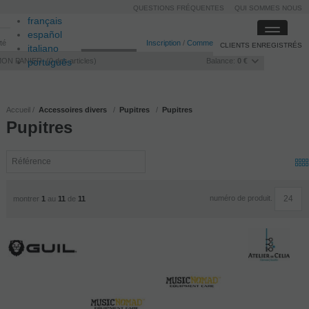
QUESTIONS FRÉQUENTES
QUI SOMMES NOUS
français
Toggle
español
ité
Inscription
/
Commencer la session
CLIENTS ENREGISTRÉS
navigati
italiano
MON PANIER
português
0
des articles
Balance:
0 €
Accueil
Accessoires divers
Pupitres
Pupitres
Pupitres
numéro de produit.
montrer
1
au
11
de
11