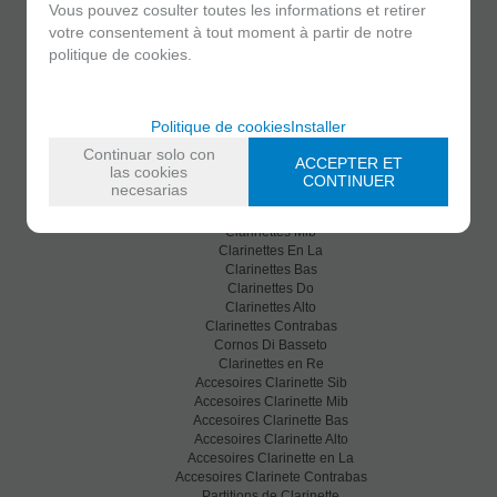
Vous pouvez cosulter toutes les informations et retirer
C/ Maria Llacer 8 Bajo - 46007 Valencia (Espagne)
votre consentement à tout moment à partir de notre
+34 963 81 30 96
|
info@ateliercelia.fr
politique de cookies.
Clarinettes
Politique de cookies
Installer
Saxophones
Accesoires
Continuar solo con
ACCEPTER ET
Nouveautes
las cookies
CONTINUER
necesarias
Clarinettes
Clarinettes Sib
Clarinettes Mib
Clarinettes En La
Clarinettes Bas
Clarinettes Do
Clarinettes Alto
Clarinettes Contrabas
Cornos Di Basseto
Clarinettes en Re
Accesoires Clarinette Sib
Accesoires Clarinette Mib
Accesoires Clarinette Bas
Accesoires Clarinette Alto
Accesoires Clarinette en La
Accesoires Clarinete Contrabas
Partitions de Clarinette