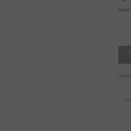
ÉPUISÉ
-
montre
Soye