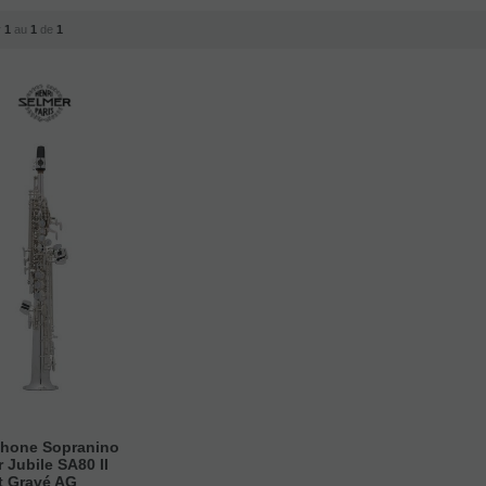
r
1
au
1
de
1
hone Sopranino
 Jubile SA80 II
t Gravé AG