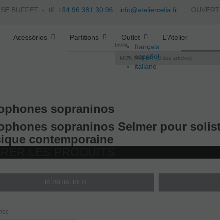
ISE BUFFET -
tlf.
+34 96 381 30 96
·
info@ateliercelia.fr
OUVERTS - 
Acessórios
Partitions
Outlet
L'Atelier
Invité
français
español
MON PANIER
0
des articles
italiano
português
ophones sopraninos
ophones sopraninos Selmer pour solist
ique contemporaine
TRER LES PRODUITS