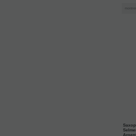
montre
Saxop
Selmer
Argen