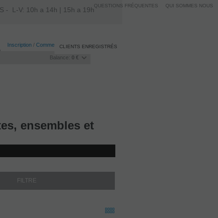
QUESTIONS FRÉQUENTES
QUI SOMMES NOUS
L-V: 10h a 14h | 15h a 19h
Inscription
/
Commencer la session
CLIENTS ENREGISTRÉS
Balance:
0 €
es, ensembles et