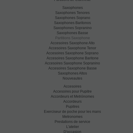
Saxophones
Saxophones Tenores
Saxophones Soprano
Saxophones Baritonos
Saxophones Sopranino
Saxophones Basse
Partitions Saxophone
Accesoires Saxophone Alto
Accesoires Saxophone Tenor
Accesoires Saxophone Soprano
Accesoires Saxophone Baritone
Accesoires Saxophone Sopranino
Accesoires Saxophone Basse
Saxophones Altos
Nouveautes
Accesoires
Accesoires pour Pupitre
Accordeurs et Metrónomes
Accordeurs
Pupitres
Exerciseur de poche pour les mans
Metronomes
Prestations de service
L'atelier
D'occasion