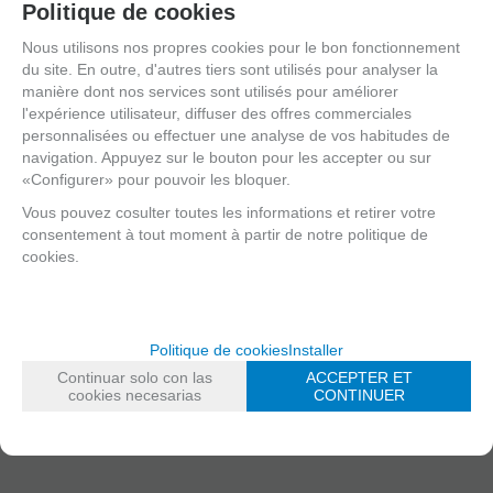
Politique de cookies
Organic 3
Organic 3
Jazz Filed
Medium
Hard
Organic 4 Soft
Nous utilisons nos propres cookies pour le bon fonctionnement
du site. En outre, d'autres tiers sont utilisés pour analyser la
EN STOCK
EN STOCK
EN STOCK
manière dont nos services sont utilisés pour améliorer
4,71
€
4,70
€
4,70
€
l'expérience utilisateur, diffuser des offres commerciales
personnalisées ou effectuer une analyse de vos habitudes de
20.00%
TVA
20.00%
TVA
20.00%
TVA
navigation. Appuyez sur le bouton pour les accepter ou sur
incluse
incluse
incluse
«Configurer» pour pouvoir les bloquer.
-
-
-
Vous pouvez cosulter toutes les informations et retirer votre
+
+
+
consentement à tout moment à partir de notre politique de
cookies.
AJOUTER
AJOUTER
AJOUTER
Politique de cookies
Installer
Continuar solo con las
ACCEPTER ET
cookies necesarias
CONTINUER