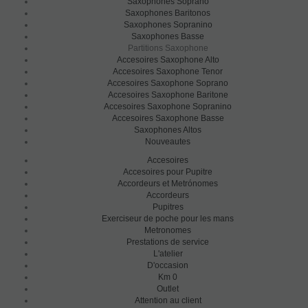
Saxophones Soprano
Saxophones Baritonos
Saxophones Sopranino
Saxophones Basse
Partitions Saxophone
Accesoires Saxophone Alto
Accesoires Saxophone Tenor
Accesoires Saxophone Soprano
Accesoires Saxophone Baritone
Accesoires Saxophone Sopranino
Accesoires Saxophone Basse
Saxophones Altos
Nouveautes
Accesoires
Accesoires pour Pupitre
Accordeurs et Metrónomes
Accordeurs
Pupitres
Exerciseur de poche pour les mans
Metronomes
Prestations de service
L'atelier
D'occasion
Km 0
Outlet
Attention au client