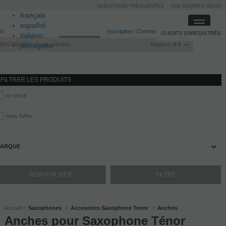
QUESTIONS FRÉQUENTES
QUI SOMMES NOUS
français
Toggle
español
ité
Inscription
/
Commencer la session
CLIENTS ENREGISTRÉS
navigati
italiano
MON PANIER
português
0
des articles
Balance:
0 €
FILTRER LES PRODUITS
en stock
dans l'offre
ARQUE
Accueil
Saxophones
Accesoires Saxophone Tenor
Anches
Anches pour Saxophone Ténor