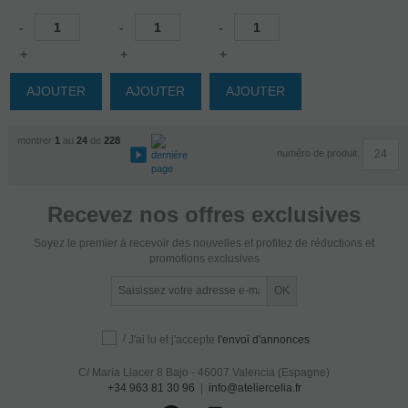
-
-
-
+
+
+
AJOUTER
AJOUTER
AJOUTER
montrer
1
au
24
de
228
numéro de produit.
Recevez nos offres exclusives
Soyez le premier á recevoir des nouvelles et profitez de réductions et
promotions exclusives
/
J'ai lu et j'accepte
l'envoi d'annonces
C/ Maria Llacer 8 Bajo - 46007 Valencia (Espagne)
+34 963 81 30 96
|
info@ateliercelia.fr