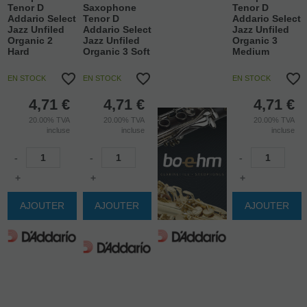
Tenor D
Saxophone
Tenor D
Addario Select
Tenor D
Addario Select
Jazz Unfiled
Addario Select
Jazz Unfiled
Organic 2
Jazz Unfiled
Organic 3
Hard
Organic 3 Soft
Medium
EN STOCK
EN STOCK
EN STOCK
4,71
€
4,71
€
4,71
€
20.00%
TVA
20.00%
TVA
20.00%
TVA
incluse
incluse
incluse
-
-
-
+
+
+
AJOUTER
AJOUTER
AJOUTER