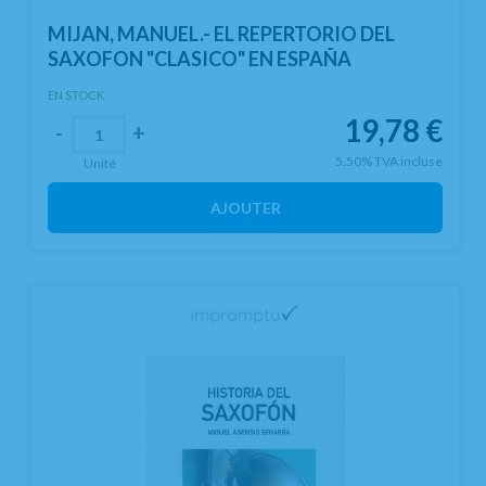
MIJAN, MANUEL.- EL REPERTORIO DEL
SAXOFON "CLASICO" EN ESPAÑA
EN STOCK
19,78
€
-
+
5.50%
TVA incluse
Unité
AJOUTER