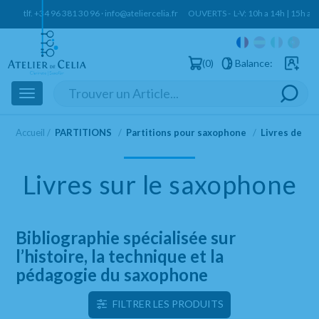
tlf.
+34 96 381 30 96
·
info@ateliercelia.fr
OUVERTS - L-V: 10h a 14h | 15h a 
0
Balance:
Clients e
Toggle
navigation
Accueil
PARTITIONS
Partitions pour saxophone
Livres de s
Livres sur le saxophone
Bibliographie spécialisée sur
l’histoire, la technique et la
pédagogie du saxophone
FILTRER LES PRODUITS