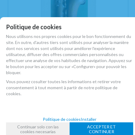
Politique de cookies
Nous utilisons nos propres cookies pour le bon fonctionnement du
site. En outre, d'autres tiers sont utilisés pour analyser la manière
ASENSIO SEGARRA, MIGUEL.- HISTORIA
dont nos services sont utilisés pour améliorer l'expérience
DEL SAXOFON
utilisateur, diffuser des offres commerciales personnalisées ou
effectuer une analyse de vos habitudes de navigation. Appuyez sur
EN STOCK
le bouton pour les accepter ou sur «Configurer» pour pouvoir les
29,42
€
bloquer.
-
+
Vous pouvez cosulter toutes les informations et retirer votre
5.50%
TVA incluse
Unité
consentement à tout moment à partir de notre politique de
cookies.
AJOUTER
Politique de cookies
Installer
montrer
1
au
2
de
2
numéro de produit.
Continuar solo con las
ACCEPTER ET
cookies necesarias
CONTINUER