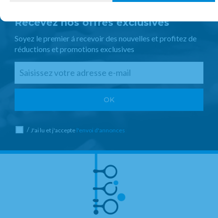
Recevez nos offres exclusives
Soyez le premier á recevoir des nouvelles et profitez de
réductions et promotions exclusives
/
J'ai lu et j'accepte
l'envoi d'annonces