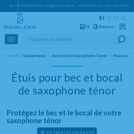
tlf.
+34 96 381 30 96
·
info@ateliercelia.fr
OUVERTS - L-V: 10h a 14h | 15h a 
0
Balance:
Clients e
Toggle
navigation
Accueil
Saxophones
Accesoires Saxophone Tenor
Housse Be
Étuis pour bec et bocal
de saxophone ténor
Protégez le bec et le bocal de votre
saxophone ténor
FILTRER LES PRODUITS