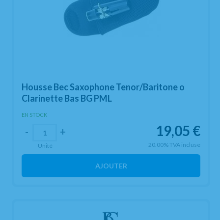
Housse Bec Saxophone Tenor/Baritone o
Clarinette Bas BG PML
EN STOCK
19,05
€
-
+
20.00%
TVA incluse
Unité
AJOUTER