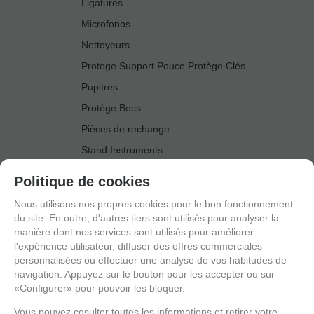
Ligatures
Microfonos
Nettoyeurs
Protege Support Pouce Protège Clés
Pupitres
Protège Becs
Pièces de rechange
Stand Instruments
Sourdine
Politique de cookies
Accesoires Saxophone Tenor
Nous utilisons nos propres cookies pour le bon fonctionnement
Anches
du site. En outre, d'autres tiers sont utilisés pour analyser la
manière dont nos services sont utilisés pour améliorer
Bague Phonique Saxophone Tenor
l'expérience utilisateur, diffuser des offres commerciales
Becs
personnalisées ou effectuer une analyse de vos habitudes de
navigation. Appuyez sur le bouton pour les accepter ou sur
Bocals
«Configurer» pour pouvoir les bloquer.
Cordon Harnais
Vous pouvez cosulter toutes les informations et retirer votre