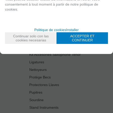
Couper des roseaux
consentement à tout moment à partir de notre politique de
Couvre Bec
cookies.
Deflector
Etui Porte Anches
Politique de cookies
Installer
Etui Saxophone Tenor
Continuar solo con las
ACCEPTER ET
Housse Bec/Bocal
cookies necesarias
CONTINUER
Jeu Tampons
Kit Accesories Saxophone Tenor
Ligatures
Nettoyeurs
Protège Becs
Protectores Llaves
Pupitres
Sourdine
Stand Instruments