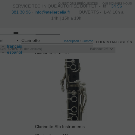
QUESTIONS FRÉQUENTES
QUI SOMMES NOUS
SERVICE TECHNIQUE AUTORISE BUFFET -
tlf.
+34 96
381 30 96
·
info@ateliercelia.fr
OUVERTS - L-V: 10h a
14h | 15h a 19h
Toggle
Clarinette
ité
navigation
Inscription
/
Commencer la session
CLIENTS ENREGISTRÉS
français
MON PANIER
0
des articles
Balance:
0 €
español
Clarinettes en Sib
italiano
português
Clarinette SIb Instruments