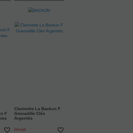
Clarinette La Backun F
un F
Grenadille Clés
nies
Argentés
ÉPUISÉ