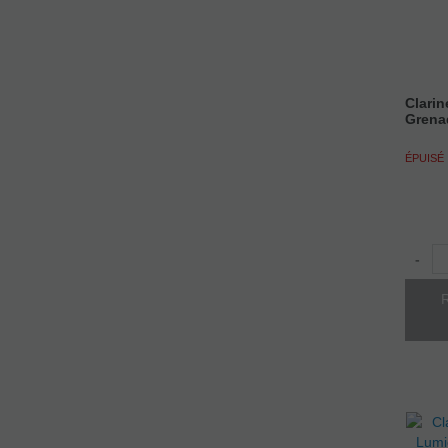
Clarin
Grenad
ÉPUISÉ
-