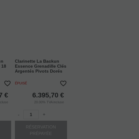
un
Clarinette La Backun
 18
Essence Grenadille Clés
Argentés Pivots Dorés
ÉPUISÉ
7
€
6.395,70
€
ncluse
20.00%
TVA incluse
-
+
N
RÉSERVATION
PRÉPAYÉE