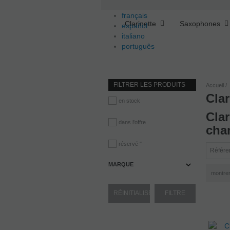
français
Clarinette
Saxophones
español
italiano
português
FILTRER LES PRODUITS
Accueil
Clar
en stock
Clar
dans l'offre
cha
réservé "
MARQUE
montre