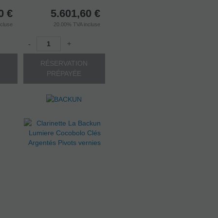
0
€
5.601,60
€
ncluse
20.00%
TVA incluse
-
+
N
RÉSERVATION
PRÉPAYÉE