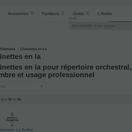
Acessórios
Partitions
Outlet
L'Atelier
Invité
MON PANIER
0
des articles
Clarinette
Clarinettes en La
inettes en la
inettes en la pour répertoire orchestra
mbre et usage professionnel
r
1
au
56
de
56