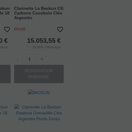
ackun
Clarinette La Backun CG
le 18
Carbone Cocobolo Clés
Argentés
ÉPUISÉ
0
€
15.053,55
€
ncluse
20.00%
TVA incluse
-
+
N
RÉSERVATION
PRÉPAYÉE