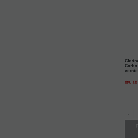
Clari
Carbo
vernie
ÉPUISÉ
-