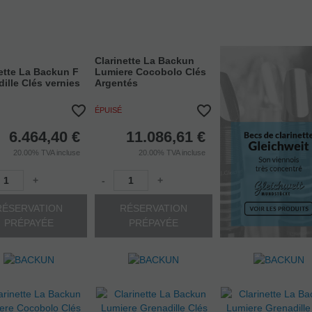
Clarinette La Backun
ette La Backun F
Lumiere Cocobolo Clés
ille Clés vernies
Argentés
ÉPUISÉ
6.464,40
€
11.086,61
€
20.00%
TVA incluse
20.00%
TVA incluse
+
-
+
RÉSERVATION
RÉSERVATION
PRÉPAYÉE
PRÉPAYÉE