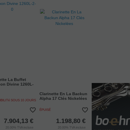
ette La Buffet
on Divine 1260L-
Clarinette En La Backun
Alpha 17 Clés Nickelées
IBILITé SOUS 10 JOURS
ÉPUISÉ
7.904,13
€
1.198,80
€
20.00%
TVA incluse
20.00%
TVA incluse