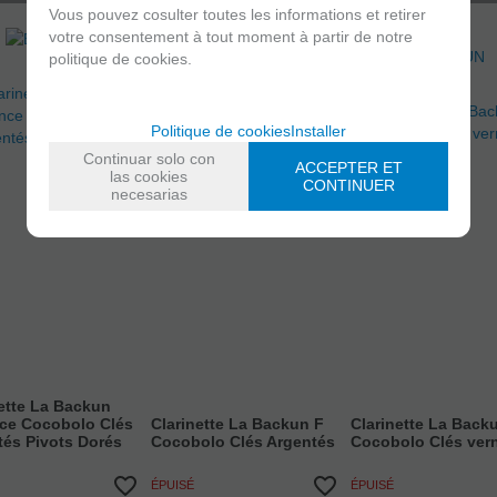
Vous pouvez cosulter toutes les informations et retirer
votre consentement à tout moment à partir de notre
politique de cookies.
Politique de cookies
Installer
Continuar solo con
ACCEPTER ET
las cookies
CONTINUER
necesarias
ette La Backun
ce Cocobolo Clés
Clarinette La Backun F
Clarinette La Back
tés Pivots Dorés
Cocobolo Clés Argentés
Cocobolo Clés ver
ÉPUISÉ
ÉPUISÉ