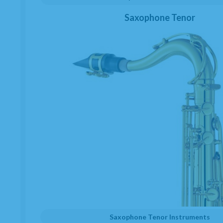
Saxophone Tenor
C/ Maria Llacer 8 Bajo - 46007 Valencia (Espagne)
+34 963 81 30 96
|
info@ateliercelia.fr
Questions fréquentes
Qui Sommes Nous
Clarinettes
Saxophones
Saxophone Tenor Instruments