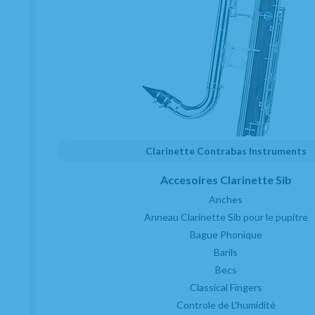
AJOUTER
Clarinette Contrabas Instruments
Accesoires Clarinette Sib
Anches
Anneau Clarinette Sib pour le pupitre
Bague Phonique
Barils
Becs
Classical Fingers
Couvre bec Clarinette Mib Bonade pour
Controle de L'humidité
Ligature inversé Nickelé C2251UN