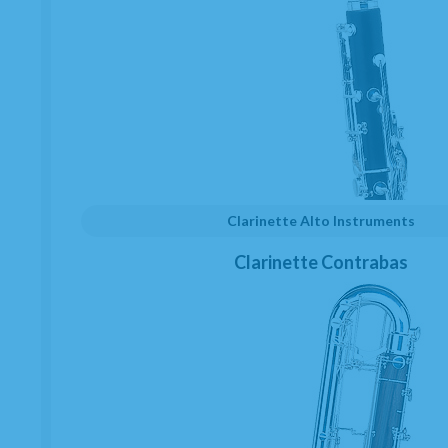
Clarinette Alto Instruments
Clarinette Contrabas
Couvre bec Clarinette Mib Bonade
C2251UDGO pour Ligature inversé Doré
EN STOCK
12,79
€
-
+
20.00%
TVA incluse
Unité