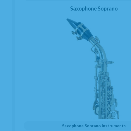
Accesoires
Saxophone Soprano
Nouveautes
Prestations de service
L'atelier
D'occasion
Km 0
Outlet
Attention au client
Contacts
Conditions générales de vente
Frais de port et délais de livraison
Protection de confidentialité
Politique de cookies
Consentement à l'envoi de publicité
Saxophone Soprano Instruments