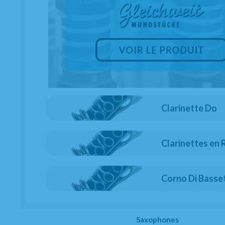
Clarinette Do
Couvre bec Clarinette Mib Rovner Star nº 1A
ÉPUISÉ
Clarinettes en 
4,26
€
-
+
20.00%
TVA incluse
Unité
Corno Di Basse
RÉSERVATION PRÉPAYÉE
Saxophones