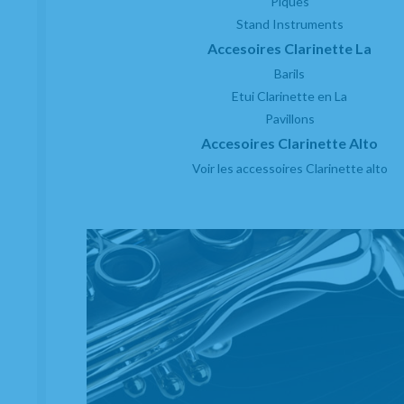
Piques
20.00%
TVA incluse
Unité
Stand Instruments
AJOUTER
Accesoires Clarinette La
Barils
Etui Clarinette en La
Pavillons
Accesoires Clarinette Alto
Voir les accessoires Clarinette alto