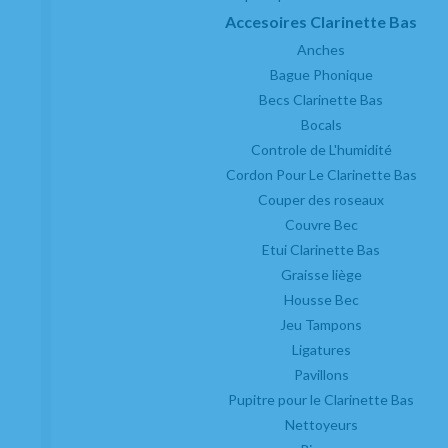
Accesoires Clarinette Bas
Anches
Bague Phonique
Becs Clarinette Bas
Bocals
Controle de L'humidité
Cordon Pour Le Clarinette Bas
Couper des roseaux
Couvre Bec
Etui Clarinette Bas
Graisse liège
Housse Bec
Jeu Tampons
Couvre bec Clarinette Mib Bonade SP-
Ligatures
Argent inversé
Pavillons
EN STOCK
Pupitre pour le Clarinette Bas
15,74
€
Nettoyeurs
-
+