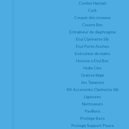
Cordon Harnais
EN STOCK
Cork
11,55
€
Couper des roseaux
-
+
Couvre Bec
20.00%
TVA incluse
Unité
Entraîneur de diaphragme
AJOUTER
Etui Clarinette Sib
Etui Porte Anches
Exécuteur de mains
Housse o Etui Bec
Huile Cles
Graisse liège
Jeu Tampons
Kit Accesories Clarinette Sib
Ligatures
Nettoyeurs
Pavillons
Protège Becs
Protege Support Pouce