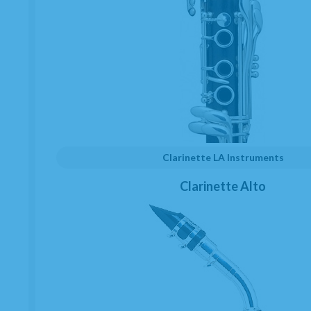
Couvre bec Clarinette Mib BG ACB5 pour
Ligature de cuir
EN STOCK
Clarinette LA Instruments
3,57
€
-
+
Clarinette Alto
20.00%
TVA incluse
Unité
AJOUTER