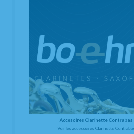
Couvre bec Clarinette Mib JLV platine
EN STOCK
78,35
€
-
+
20.00%
TVA incluse
Unité
AJOUTER
Accesoires Clarinette Contrabas
Voir les accessoires Clarinette Contraba