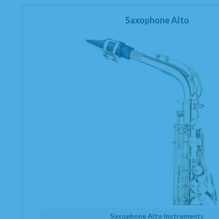
Saxophone Alto
montrer
1
au
7
de
7
numéro de produit.
Recevez nos offres exclusives
Soyez le premier á recevoir des nouvelles et profitez de
réductions et promotions exclusives
/
J'ai lu et j'accepte
l'envoi d'annonces
Saxophone Alto Instruments