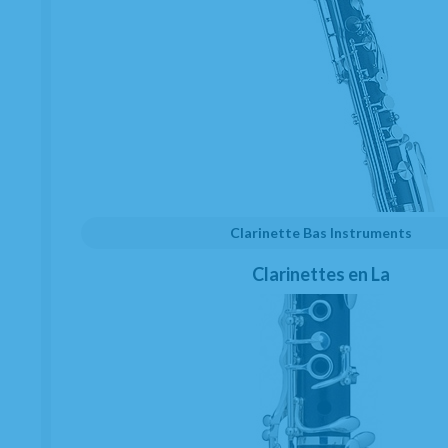
montrer
1
au
7
de
7
numéro de produit.
Clarinette Bas Instruments
Clarinettes en La