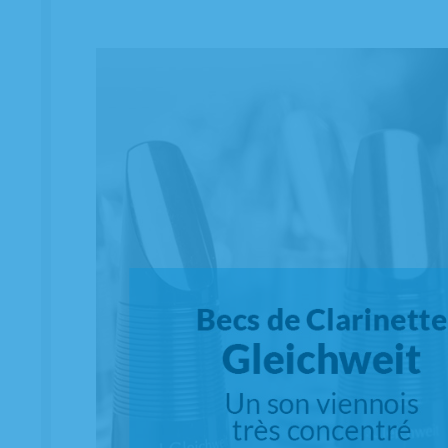
Couvre bec Clarinette Mib Obrac Nickelé
EN STOCK
12,99
€
-
+
20.00%
TVA incluse
Unité
AJOUTER