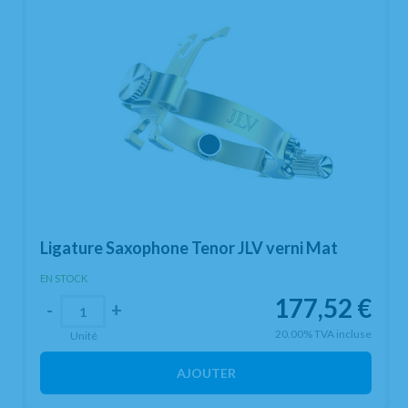
Ligature Saxophone Tenor JLV verni Mat
EN STOCK
177,52
€
-
+
20.00%
TVA incluse
Unité
AJOUTER