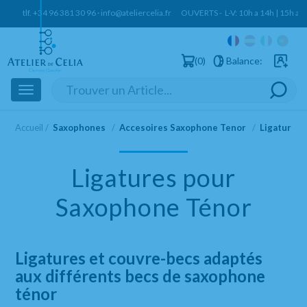
tlf.
+34 96 381 30 96
·
info@ateliercelia.fr
OUVERTS - L-V: 10h a 14h | 15h a 
0
Balance:
Clients e
Toggle
navigation
Accueil
Saxophones
Accesoires Saxophone Tenor
Ligatures
Ligatures pour
Saxophone Ténor
Ligatures et couvre-becs adaptés
aux différents becs de saxophone
ténor