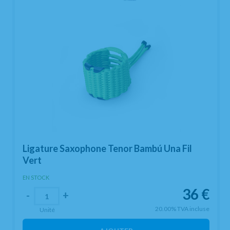
Ligature Saxophone Tenor Bambú Una Fil
Vert
EN STOCK
36
€
-
+
20.00%
TVA incluse
Unité