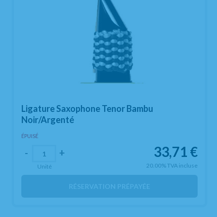
Ligature Saxophone Tenor Bambu
Noir/Argenté
ÉPUISÉ
33,71
€
-
+
20.00%
TVA incluse
Unité
RÉSERVATION PRÉPAYÉE