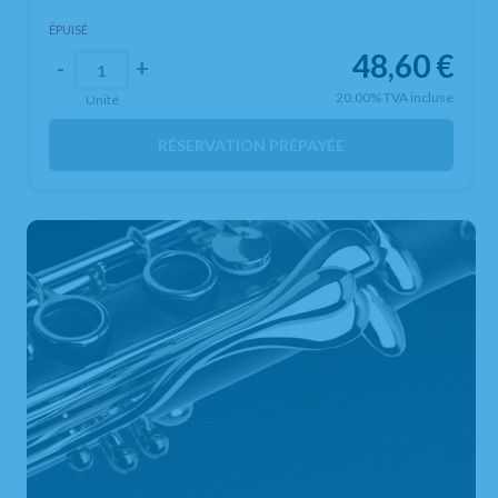
ÉPUISÉ
48,60
€
-
+
20.00%
TVA incluse
Unité
RÉSERVATION PRÉPAYÉE