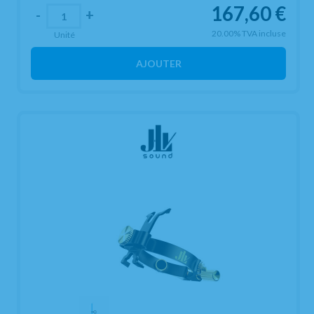
167,60
€
-
+
20.00%
TVA incluse
Unité
AJOUTER