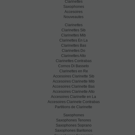
Clarinettes
Saxophones
Accesoires
Nouveautes
Clarinettes
Clarinettes Sib
Clarinettes Mib
Clarinettes En La
Clarinettes Bas
Clarinettes Do
Clarinettes Alto
Clarinettes Contrabas
Cornos Di Basseto
Clarinettes en Re
Accesoires Clarinette Sib
Accesoires Clarinette Mib
Accesoires Clarinette Bas
Accesoires Clarinette Alto
Accesoires Clarinette en La
Accesoires Clarinete Contrabas
Partitions de Clarinette
Saxophones
Saxophones Tenores
Saxophones Soprano
Saxophones Baritonos