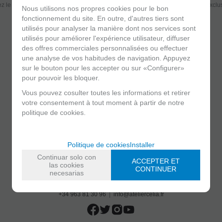
z le premier á recevoir des nouvelles et profitez de réductions et promotions exclu
Nous utilisons nos propres cookies pour le bon
fonctionnement du site. En outre, d'autres tiers sont
utilisés pour analyser la manière dont nos services sont
utilisés pour améliorer l'expérience utilisateur, diffuser
des offres commerciales personnalisées ou effectuer
/
J'ai lu et j'accepte
l'envoi d'annonces
une analyse de vos habitudes de navigation. Appuyez
sur le bouton pour les accepter ou sur «Configurer»
pour pouvoir les bloquer.
Vous pouvez cosulter toutes les informations et retirer
votre consentement à tout moment à partir de notre
politique de cookies.
Politique de cookies
Installer
Continuar solo con
ACCEPTER ET
las cookies
CONTINUER
necesarias
C/ Maria Llacer 8 Bajo - 46007 Valencia (Espagne)
+34 963 81 30 96
|
info@ateliercelia.fr