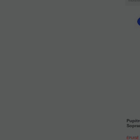
montre
Pupit
Sopra
ÉPUISÉ