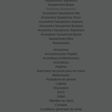
Saxophones Sopranino
Saxophones Basse
Partitions Saxophone
Accesoires Saxophone Alto
Accesoires Saxophone Tenor
Accesoires Saxophone Soprano
Accesoires Saxophone Baritone
Accesoires Saxophone Sopranino
Accesoires Saxophone Basse
Saxophones Altos
Nouveautes
Accesoires
Accesoires pour Pupitre
Accordeurs et Metrónomes
Accordeurs
Pupitres
Exerciseur de poche pour les mans
Metronomes
Prestations de service
L'atelier
D'occasion
Km 0
Outlet
Attention au client
Contacts
Conditions générales de vente