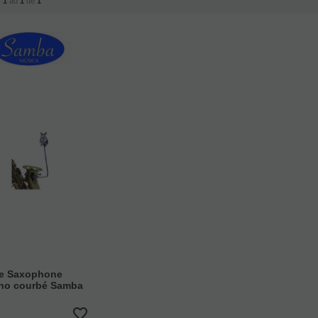
r
1
au
1
de
1
re Saxophone
no courbé Samba