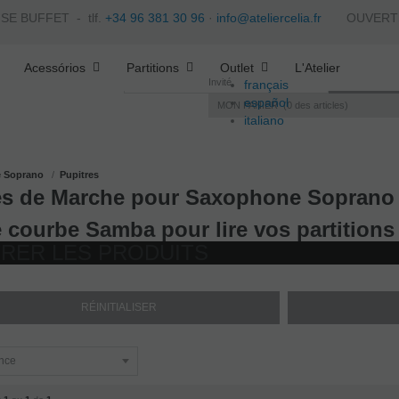
ISE BUFFET -
tlf.
+34 96 381 30 96
·
info@ateliercelia.fr
OUVERTS - 
Acessórios
Partitions
Outlet
L'Atelier
Invité
français
español
MON PANIER
0
des articles
italiano
português
e Soprano
Pupitres
es de Marche pour Saxophone Soprano
 courbe Samba pour lire vos partitions
TRER LES PRODUITS