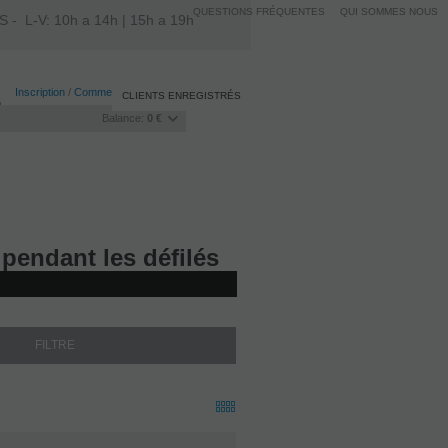
QUESTIONS FRÉQUENTES
QUI SOMMES NOUS
L-V: 10h a 14h | 15h a 19h
Inscription
/
Commencer la session
CLIENTS ENREGISTRÉS
Balance:
0 €
 pendant les défilés