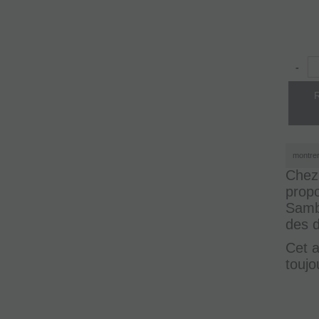
-
montre
Chez 
prop
Samba
des d
Cet a
toujo