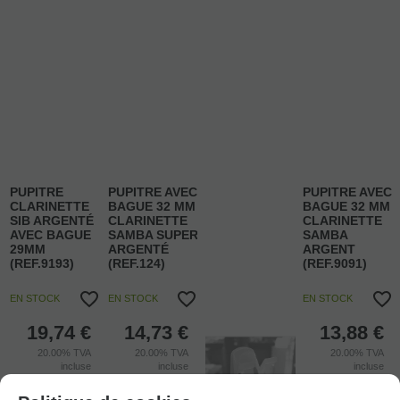
PUPITRE
PUPITRE AVEC
PUPITRE AVEC
CLARINETTE
BAGUE 32 MM
BAGUE 32 MM
SIB ARGENTÉ
CLARINETTE
CLARINETTE
AVEC BAGUE
SAMBA SUPER
SAMBA
29MM
ARGENTÉ
ARGENT
(REF.9193)
(REF.124)
(REF.9091)
EN STOCK
EN STOCK
EN STOCK
19,74
€
14,73
€
13,88
€
20.00%
TVA
20.00%
TVA
20.00%
TVA
incluse
incluse
incluse