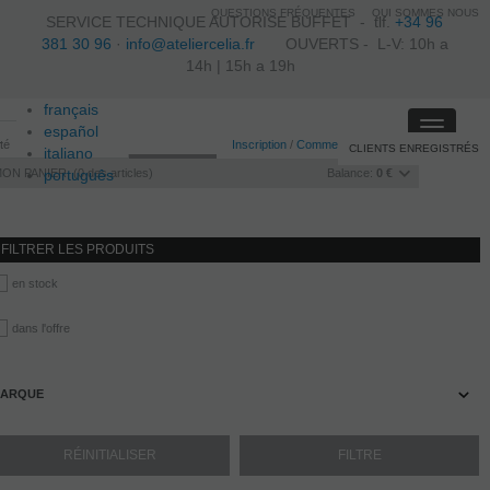
QUESTIONS FRÉQUENTES
QUI SOMMES NOUS
SERVICE TECHNIQUE AUTORISE BUFFET -
tlf.
+34 96
381 30 96
·
info@ateliercelia.fr
OUVERTS - L-V: 10h a
14h | 15h a 19h
français
Toggle
español
ité
Inscription
/
Commencer la session
CLIENTS ENREGISTRÉS
navigati
italiano
MON PANIER
português
0
des articles
Balance:
0 €
FILTRER LES PRODUITS
en stock
dans l'offre
ARQUE