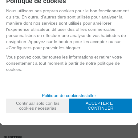
Politique de cookies
-
-
-
+
+
+
Nous utilisons nos propres cookies pour le bon fonctionnement
du site. En outre, d'autres tiers sont utilisés pour analyser la
AJOUTER
AJOUTER
AJOUTER
manière dont nos services sont utilisés pour améliorer
l'expérience utilisateur, diffuser des offres commerciales
personnalisées ou effectuer une analyse de vos habitudes de
navigation. Appuyez sur le bouton pour les accepter ou sur
«Configurer» pour pouvoir les bloquer.
Vous pouvez cosulter toutes les informations et retirer votre
consentement à tout moment à partir de notre politique de
cookies.
Politique de cookies
Installer
Continuar solo con las
ACCEPTER ET
cookies necesarias
CONTINUER
PUPITRE