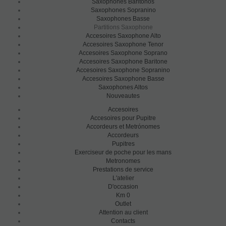
Saxophones Baritonos
Saxophones Sopranino
Saxophones Basse
Partitions Saxophone
Accesoires Saxophone Alto
Accesoires Saxophone Tenor
Accesoires Saxophone Soprano
Accesoires Saxophone Baritone
Accesoires Saxophone Sopranino
Accesoires Saxophone Basse
Saxophones Altos
Nouveautes
Accesoires
Accesoires pour Pupitre
Accordeurs et Metrónomes
Accordeurs
Pupitres
Exerciseur de poche pour les mans
Metronomes
Prestations de service
L'atelier
D'occasion
Km 0
Outlet
Attention au client
Contacts