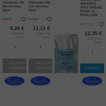
Clarinette Sib
Clarinette Sib
ARGENTÉ
Sin Anneau
Con Anneau
AVEC BAGUE
Apm
Apm
POUR LE
PAVILLION
ÉPUISÉ
ÉPUISÉ
EN STOCK
5,26
€
11,11
€
12,35
€
20.00%
TVA
20.00%
TVA
incluse
incluse
20.00%
TVA
incluse
-
-
-
+
+
+
RÉSERVATION
RÉSERVATION
PRÉPAYÉE
PRÉPAYÉE
AJOUTER