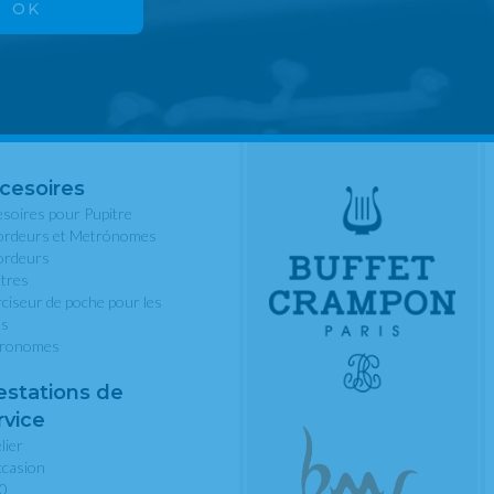
cesoires
esoires pour Pupitre
ordeurs et Metrónomes
ordeurs
itres
ciseur de poche pour les
s
ronomes
estations de
rvice
elier
ccasion
0