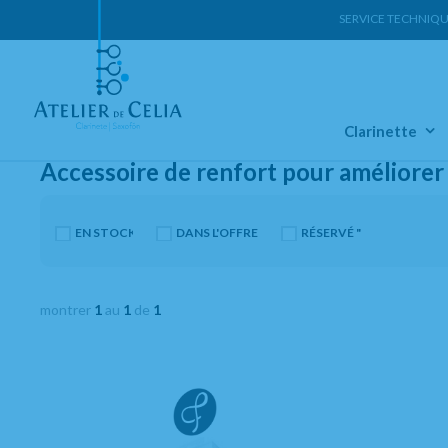
SERVICE TECHNIQU
Accueil
Clarinette
Accesoires Clarinette Sib
Classical Fin
Classi
Clarinette
Accessoire de renfort pour améliorer l
EN STOCK
DANS L'OFFRE
RÉSERVÉ "
montrer
1
au
1
de
1