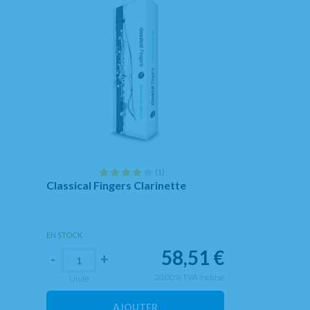
(1)
Classical Fingers Clarinette
EN STOCK
58,51
€
-
+
20.00%
TVA incluse
Unité
AJOUTER