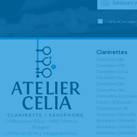
/
J'ai lu et j'accepte
Clarinettes
Clarinettes Sib
Clarinettes Mib
Clarinettes En La
Clarinettes Bas
Clarinettes Do
Clarinettes Alto
Clarinettes Contraba
Cornos Di Basseto
Clarinettes en Re
Accesoires Clarinette 
Accesoires Clarinette
C/ Maria Llacer 8 Bajo - 46007 Valencia
Accesoires Clarinette
(Espagne)
Accesoires Clarinette
+34 963 81 30 96
|
info@ateliercelia.fr