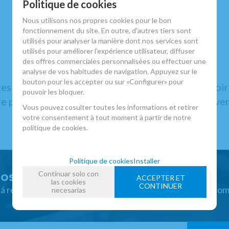
Politique de cookies
Nous utilisons nos propres cookies pour le bon
fonctionnement du site. En outre, d'autres tiers sont
utilisés pour analyser la manière dont nos services sont
utilisés pour améliorer l'expérience utilisateur, diffuser
des offres commerciales personnalisées ou effectuer une
analyse de vos habitudes de navigation. Appuyez sur le
bouton pour les accepter ou sur «Configurer» pour
es de la clarinette et proposons tous les accessoi
pouvoir les bloquer.
 pour le clarinettiste qui l’aide à ne pas trop leve
Vous pouvez cosulter toutes les informations et retirer
votre consentement à tout moment à partir de notre
politique de cookies.
Politique de cookies
Installer
Continuar solo con
os offres exclusives
ACCEPTER ET
las cookies
CONTINUER
 á recevoir des nouvelles et profitez de réductions et pro
necesarias