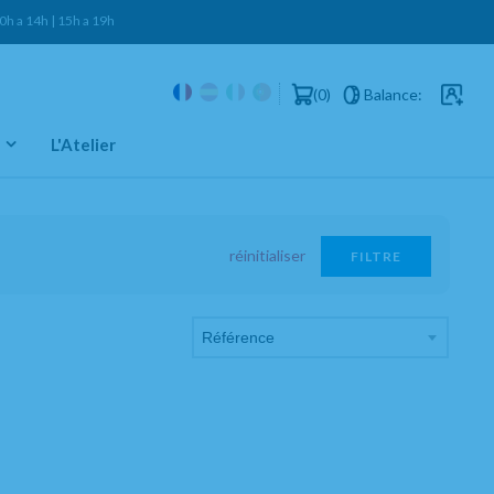
h a 14h | 15h a 19h
tte Sib
0
Balance:
Clients e
L'Atelier