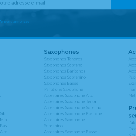
l'envoi d'annonces
Saxophones
Ac
Saxophones Tenores
Acc
Saxophones Soprano
Acc
Saxophones Baritonos
Acc
Saxophones Sopranino
Pup
Saxophones Basse
Exer
Partitions Saxophone
man
s
Accesoires Saxophone Alto
Met
Accesoires Saxophone Tenor
Accesoires Saxophone Soprano
Pr
Sib
Accesoires Saxophone Baritone
se
 Mib
Accesoires Saxophone
L'at
 Bas
Sopranino
D'o
 Alto
Accesoires Saxophone Basse
Km 